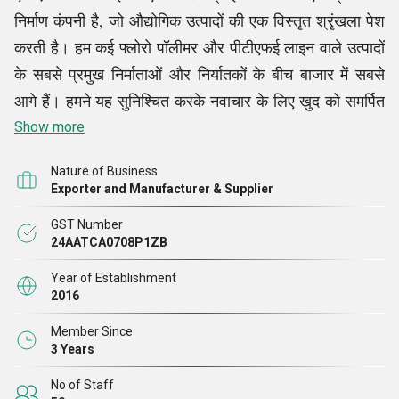
निर्माण कंपनी है, जो औद्योगिक उत्पादों की एक विस्तृत श्रृंखला पेश
करती है। हम कई फ्लोरो पॉलीमर और पीटीएफई लाइन वाले उत्पादों
के सबसे प्रमुख निर्माताओं और निर्यातकों के बीच बाजार में सबसे
आगे हैं। हमने यह सुनिश्चित करके नवाचार के लिए खुद को समर्पित
किया है कि हमारी उत्पाद श्रृंखला में फ्लोरोपॉलीमर और पीटीएफई
Show more
लाइनेड स्पूल पाइप, लाइनेड एसएस एल्बो, फ्लोरोपॉलीमर और
Nature of Business
पीटीएफई लाइनेड बॉल वाल्व, फ्लोरोपॉलीमर और पीटीएफई लाइनेड
Exporter and Manufacturer & Supplier
बटरफ्लाई वाल्व, एसएस रिड्यूसिंग फ्लैंग, पीटीएफई गैस्केट, अन्य
GST Number
आइटम शामिल हैं।
24AATCA0708P1ZB
Year of Establishment
हमारे प्रस्ताव उत्कृष्ट प्रदर्शन, स्थायित्व और विश्वसनीयता
2016
सुनिश्चित करने वाले कई उद्योगों के कड़े विनिर्देशों का अनुपालन
Member Since
करते हैं। हमारे लक्षित क्षेत्र वे हैं जो रासायनिक प्रसंस्करण या
3 Years
फार्मा उद्योग के साथ-साथ तेल और गैस से संबंधित हैं, जहां उच्च
No of Staff
थर्मल स्थिरता के साथ संक्षारण प्रतिरोध
प्रमुख आवश्यकताएं हैं।